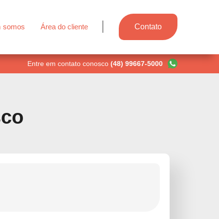
 somos
Área do cliente
Contato
Entre em contato conosco
(48) 99667-5000
sco