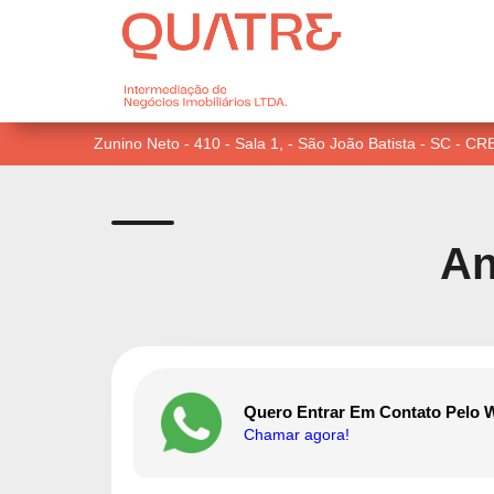
Zunino Neto - 410 - Sala 1, - São João Batista - SC - C
An
Quero Entrar Em Contato Pelo 
Chamar agora!